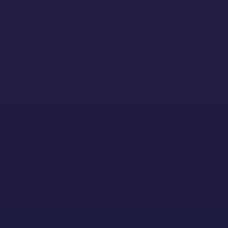
电子竞技
以电子游戏为竞技项目的职业化体育赛事