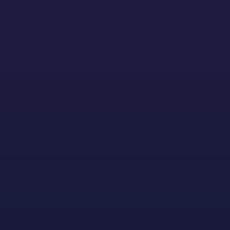
农业信息化